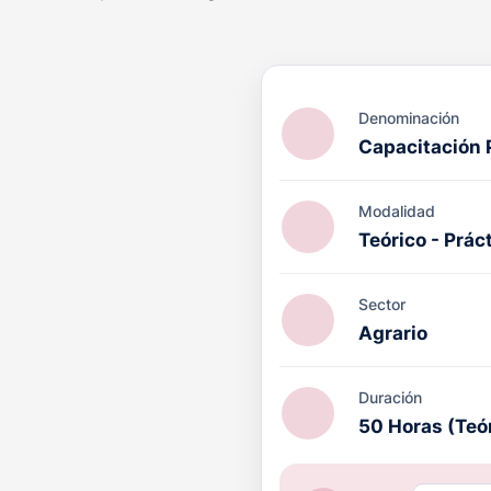
Denominación
Capacitación 
Modalidad
Teórico - Prác
Sector
Agrario
ACIÓN PRL cuenta con el
octrina Qualitas (DQ)
por
ucativo en el ámbito de la
Duración
l, con validez internacional.
50 Horas (Teó