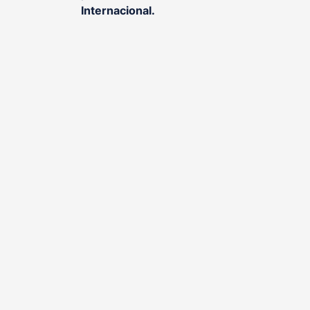
Internacional.
, otorgado
Sello de Calidad Educativa EQS
FUND
, certificadora acreditada que avala nuestra
D
excelencia como centro formativo y modelo ed
seguridad y salud labora