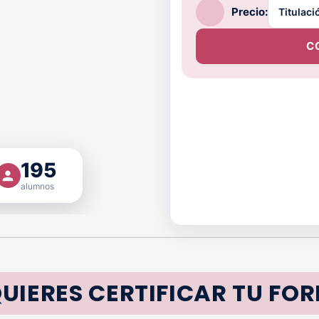
Precio:
C
195
alumnos
UIERES CERTIFICAR TU FO