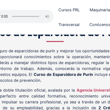
Cursos PRL
Maquinaria
Transversal
Conóceno
so de Esparcidora de P
eguro de esparcidoras de purín y mejorar tus oportunidades 
porcionará conocimientos sobre la operación, manteni
nderás a manejar distintos tipos de esparcidoras, regular l
entorno de trabajo. Además, conocerás la normativa vige
 estos equipos. El
Curso de Esparcidora de Purín
incluye 
tocolos de prevención.
 doble titulación oficial, avalada por la
Agencia Universi
perfecto entre calidad formativa, reconocimiento unive
impulsar su carrera profesional, ya sea a través de un di
 de su empleabilidad, gracias a la inclusión de
2 Cré