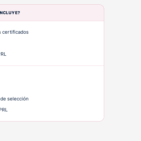
INCLUYE?
 certificados
PRL
 de selección
 PRL