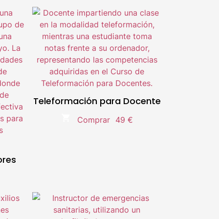
g.
Líder en el sector e-Learning.
Metodología 100% Online
Temario actualizado.
Compra segura.
Teleformación para Docente
ia
Doble titulación Universitaria
Comprar
49 €
ores
g.
Líder en el sector e-Learning.