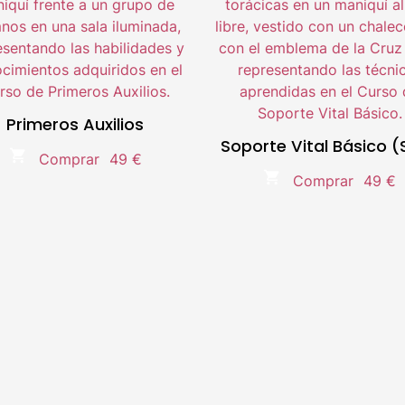
Metodología 100% Online
Metodología 100% Online
Temario actualizado.
Temario actualizado.
Compra segura.
Compra segura.
Primeros Auxilios
oble titulación Universitaria
Soporte Vital Básico 
Doble titulación Universitar
Comprar
49 €
Comprar
49 €