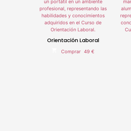
Metodología 100% Online
Temario actualizado.
Compra segura.
Orientación Laboral
Doble titulación Universitaria
D
Comprar
49 €
Líder en el sector e-Learning.
Metodología 100% Online
Temario actualizado.
Compra segura.
Doble titulación Universitaria