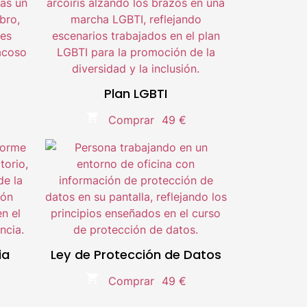
g.
Líder en el sector e-Learning.
Metodología 100% Online
Temario actualizado.
Plan LGBTI
Compra segura.
Comprar
49 €
ia
Doble titulación Universitaria
g.
Líder en el sector e-Learning.
Metodología 100% Online
Temario actualizado.
ia
Ley de Protección de Datos
Compra segura.
Comprar
49 €
ia
Doble titulación Universitaria