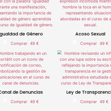
íder en el sector e-Learning.
Líder en el sector e-Learnin
Metodología 100% Online
Metodología 100% Online
Temario actualizado.
Temario actualizado.
Igualdad de Género
Acoso Sexual
Compra segura.
Compra segura.
Comprar
49 €
Comprar
49 €
oble titulación Universitaria
Doble titulación Universitar
íder en el sector e-Learning.
Líder en el sector e-Learnin
Metodología 100% Online
Metodología 100% Online
Temario actualizado.
Temario actualizado.
Canal de Denuncias
Ley de Transparenc
Compra segura.
Compra segura.
Comprar
49 €
Comprar
49 €
oble titulación Universitaria
Doble titulación Universitar