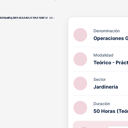
Denominación
Operaciones G
ACIÓN PRL cuenta con el
Modalidad
octrina Qualitas (DQ)
por
Teórico - Prác
ucativo en el ámbito de la
l, con validez internacional.
Sector
Jardinería
Duración
50 Horas (Teó