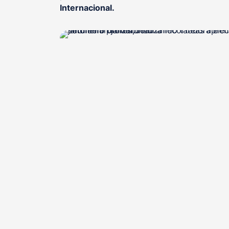
Internacional.
, otorgado
Sello de Calidad Educativa EQS
FUND
, certificadora acreditada que avala nuestra
D
excelencia como centro formativo y modelo ed
seguridad y salud labora