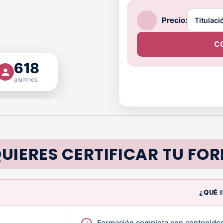
Precio:
C
618
alumnos
UIERES CERTIFICAR TU FO
¿QUÉ 
Formación completa con contenidos