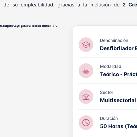
 de su empleabilidad, gracias a la inclusión de
2 Cré
Denominación
Desfibrilador
ACIÓN PRL cuenta con el
Modalidad
octrina Qualitas (DQ)
por
Teórico - Prác
ucativo en el ámbito de la
l, con validez internacional.
Sector
Multisectorial
Duración
50 Horas (Teó