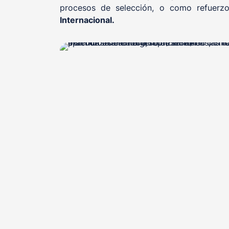
procesos de selección, o como refuerzo
Internacional.
, otorgado
Sello de Calidad Educativa EQS
FUND
, certificadora acreditada que avala nuestra
D
excelencia como centro formativo y modelo ed
seguridad y salud labora