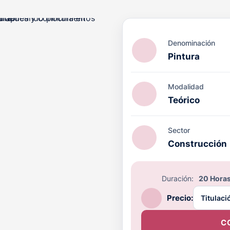
Denominación
Pintura
ACIÓN PRL cuenta con el
Modalidad
octrina Qualitas (DQ)
por
Teórico
ucativo en el ámbito de la
l, con validez internacional.
Sector
Construcción
Duración:
20 Hora
Precio:
C