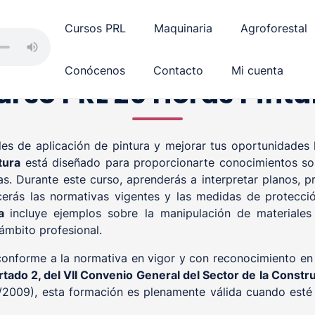
Cursos PRL
Maquinaria
Agroforestal
Conócenos
Contacto
Mi cuenta
urso PRL 20 Horas Pintu
les de aplicación de pintura y mejorar tus oportunidades 
tura
está diseñado para proporcionarte conocimientos so
as. Durante este curso, aprenderás a interpretar planos, p
erás las normativas vigentes y las medidas de protecci
ra
incluye ejemplos sobre la manipulación de materiales
ámbito profesional.
nforme a la normativa en vigor y con reconocimiento en t
rtado 2, del VII Convenio General del Sector de la
Constru
2009), esta formación es plenamente válida cuando esté 