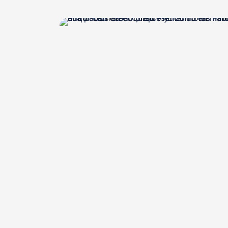
, otorgado
Sello de Calidad Educativa EQS
FUND
, certificadora acreditada que avala nuestra
D
excelencia como centro formativo y modelo ed
seguridad y salud labora