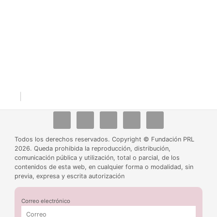
Política
Condiciones
Política de
de
Protección
generales
Verifica tu
privacidad
cookies
de datos
de
acreditación
(UE)
contratación
|
Todos los derechos reservados. Copyright © Fundación PRL
2026. Queda prohibida la reproducción, distribución,
comunicación pública y utilización, total o parcial, de los
contenidos de esta web, en cualquier forma o modalidad, sin
previa, expresa y escrita autorización
Correo electrónico