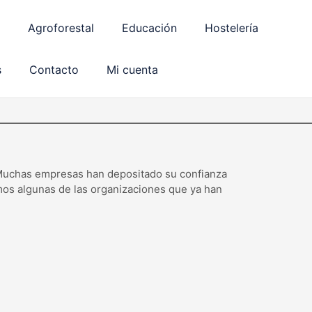
Agroforestal
Educación
Hostelería
úl Echevarría)
s
Contacto
Mi cuenta
. Muchas empresas han depositado su confianza
mos algunas de las organizaciones que ya han