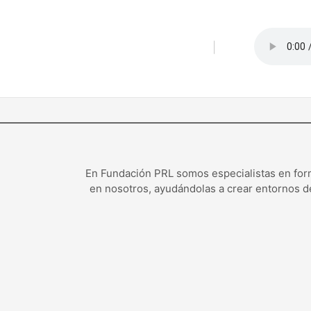
Saltar
al
contenido
|
Empleado 1 – 
En Fundación PRL somos especialistas en form
en nosotros, ayudándolas a crear entornos d