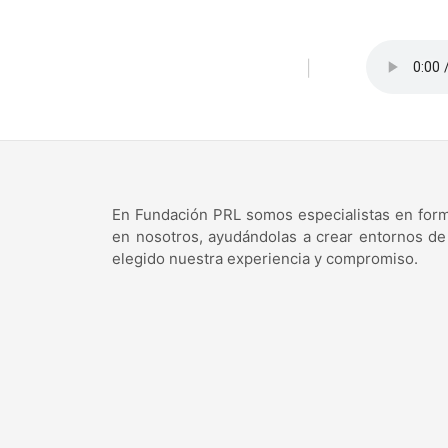
Saltar
al
contenido
|
No se ha enviado ningún formulario.
En Fundación PRL somos especialistas en forma
en nosotros, ayudándolas a crear entornos de
elegido nuestra experiencia y compromiso.