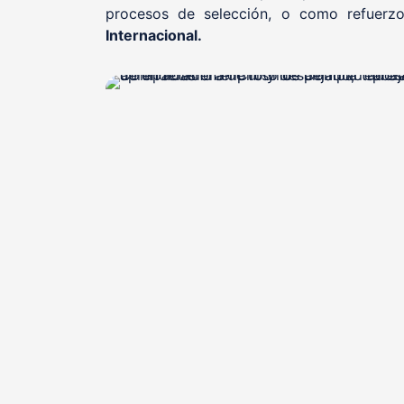
procesos de selección, o como refuerzo
Internacional.
, otorgado
Sello de Calidad Educativa EQS
FUND
, certificadora acreditada que avala nuestra
D
excelencia como centro formativo y modelo ed
seguridad y salud labora