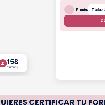
Precio:
C
158
alumnos
UIERES CERTIFICAR TU FO