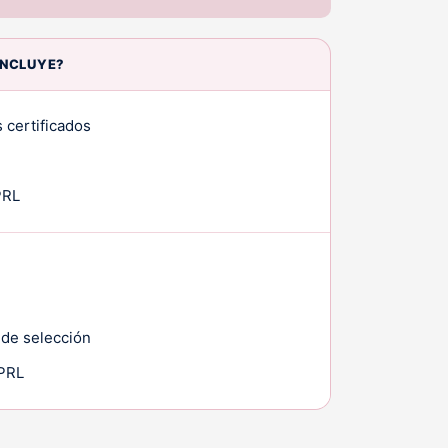
INCLUYE?
 certificados
PRL
 de selección
 PRL