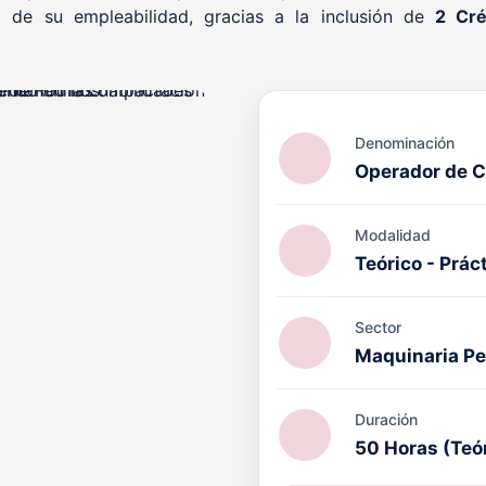
 de su empleabilidad, gracias a la inclusión de
2 Cré
Denominación
Operador de C
ACIÓN PRL cuenta con el
Modalidad
octrina Qualitas (DQ)
por
Teórico - Prác
ucativo en el ámbito de la
l, con validez internacional.
Sector
Maquinaria P
Duración
50 Horas (Teó