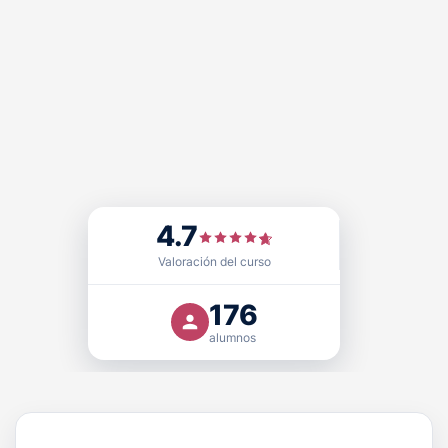
4.7
Sello de Calidad
FUNDACIÓN PRL cuenta con el
,
Doctrina Qualitas (DQ)
, otorgado por
Educativa EQS
Valoración del curso
certificadora acreditada que avala nuestra excelencia
como centro formativo y modelo educativo en el ámbito
176
de la seguridad y salud laboral, con validez
internacional.
alumnos