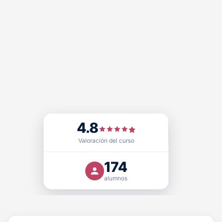
4.8
Sello de Calidad
FUNDACIÓN PRL cuenta con el
,
Doctrina Qualitas (DQ)
, otorgado por
Educativa EQS
Valoración del curso
certificadora acreditada que avala nuestra excelencia
como centro formativo y modelo educativo en el ámbito
174
de la seguridad y salud laboral, con validez
alumnos
internacional.