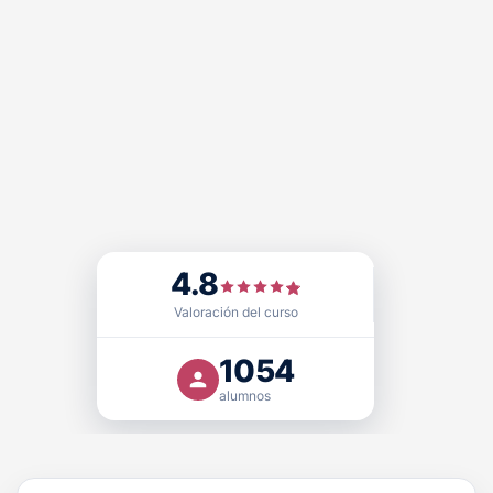
4.8
Sello de Calidad
FUNDACIÓN PRL cuenta con el
,
Doctrina Qualitas (DQ)
, otorgado por
Educativa EQS
Valoración del curso
certificadora acreditada que avala nuestra excelencia
como centro formativo y modelo educativo en el ámbito
1054
de la seguridad y salud laboral, con validez
alumnos
internacional.