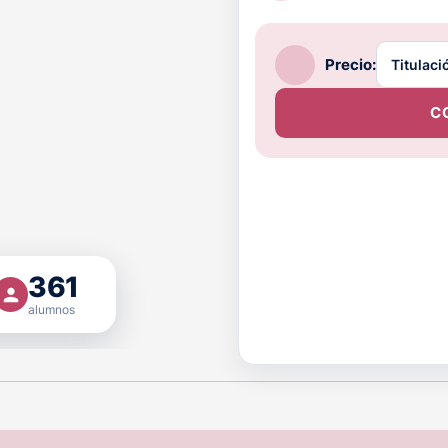
Precio:
C
361
alumnos