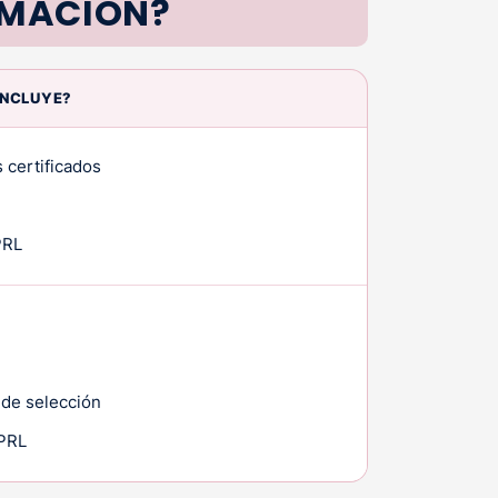
RMACIÓN?
INCLUYE?
 certificados
PRL
 de selección
 PRL