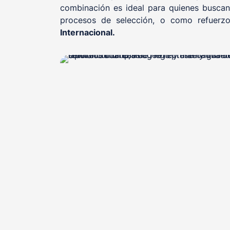
combinación es ideal para quienes buscan 
procesos de selección, o como refuerzo
Internacional.
, otorgado
Sello de Calidad Educativa EQS
FUND
, certificadora acreditada que avala nuestra
D
excelencia como centro formativo y modelo ed
seguridad y salud labora