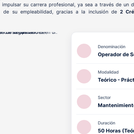
impulsar su carrera profesional, ya sea a través de un di
 de su empleabilidad, gracias a la inclusión de
2 Cré
Denominación
Operador de S
ACIÓN PRL cuenta con el
Modalidad
octrina Qualitas (DQ)
por
Teórico - Prác
ucativo en el ámbito de la
l, con validez internacional.
Sector
Mantenimient
Duración
50 Horas (Teór