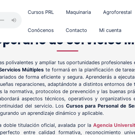
Cursos PRL
Maquinaria
Agroforestal
Conócenos
Contacto
Mi cuenta
perario de Servicios M
as polivalentes y ampliar tus oportunidades profesionales 
ervicios Múltiples
te formará en la planificación de tarea
variados de forma eficiente y segura. Aprenderás a ejecut
equeñas reparaciones, adaptándote a distintos entornos de
 la normativa, protocolos de prevención y las buenas prá
abordará aspectos técnicos, operativos y organizativos 
ontinuidad del servicio. Los
Cursos para Personal de Se
egurando un aprendizaje dinámico y aplicable.
 doble titulación oficial, avalada por la
Agencia Universi
perfecto entre calidad formativa, reconocimiento unive