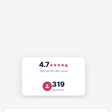
4.7
Sello de Calidad
FUNDACIÓN PRL cuenta con el
,
Doctrina Qualitas (DQ)
, otorgado por
Educativa EQS
Valoración del curso
certificadora acreditada que avala nuestra excelencia
como centro formativo y modelo educativo en el ámbito
319
de la seguridad y salud laboral, con validez
alumnos
internacional.