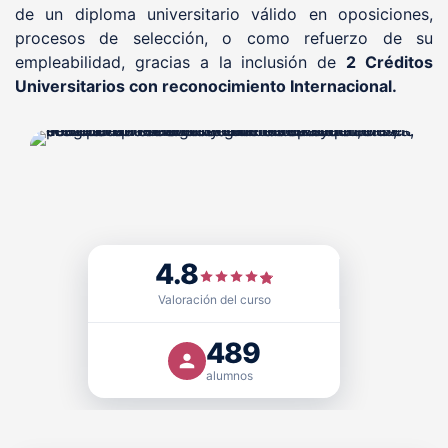
de un diploma universitario válido en oposiciones,
procesos de selección, o como refuerzo de su
empleabilidad, gracias a la inclusión de
2 Créditos
Universitarios con reconocimiento Internacional.
Sello de Calidad
FUNDACIÓN PRL cuenta con el
4.8
,
Doctrina Qualitas (DQ)
, otorgado por
Educativa EQS
certificadora acreditada que avala nuestra excelencia
Valoración del curso
como centro formativo y modelo educativo en el ámbito
de la seguridad y salud laboral, con validez
489
internacional.
alumnos