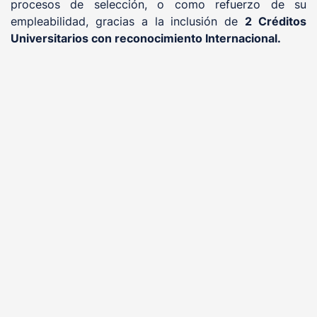
procesos de selección, o como refuerzo de su
empleabilidad, gracias a la inclusión de
2 Créditos
Universitarios con reconocimiento Internacional.
Sello de Calidad Educativa
FUNDACIÓN PRL cuenta con el
, certificadora
Doctrina Qualitas (DQ)
, otorgado por
EQS
acreditada que avala nuestra excelencia como centro
formativo y modelo educativo en el ámbito de la seguridad y
salud laboral, con validez internacional.