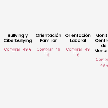
Bullying y
Orientación
Orientación
Monit
Ciberbullying
Familiar
Laboral
Centr
de
Comprar
49 €
Comprar
49
Comprar
49
Menor
€
€
Compr
49 