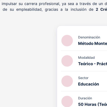
impulsar su carrera profesional, ya sea a través de un di
 de su empleabilidad, gracias a la inclusión de
2 Cré
Denominación
Método Monte
Modalidad
Teórico - Prác
Sector
Educación
ACIÓN PRL cuenta con el
octrina Qualitas (DQ)
por
ucativo en el ámbito de la
Duración
l, con validez internacional.
50 Horas (Teó