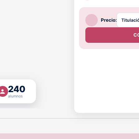
Precio:
C
240
alumnos