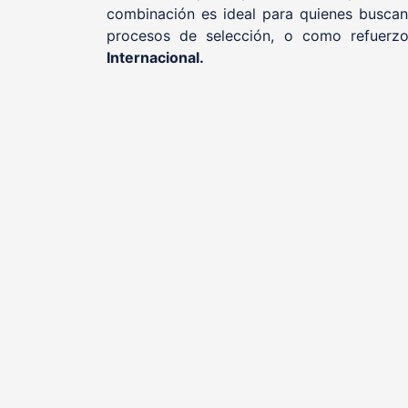
combinación es ideal para quienes buscan 
procesos de selección, o como refuerzo
Internacional.
, otorgado
Sello de Calidad Educativa EQS
FUND
, certificadora acreditada que avala nuestra
D
excelencia como centro formativo y modelo ed
seguridad y salud labora