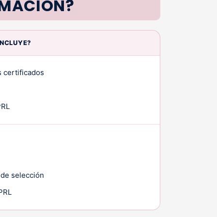
RMACIÓN?
INCLUYE?
 certificados
PRL
 de selección
 PRL