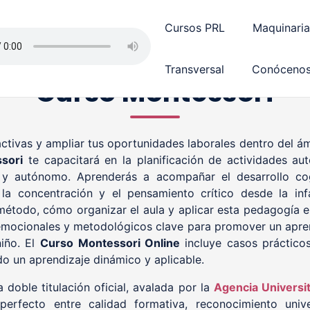
Cursos PRL
Maquinaria
Transversal
Conóceno
Curso Montessori
ctivas y ampliar tus oportunidades laborales dentro del ámb
sori
te capacitará en la planificación de actividades a
o y autónomo. Aprenderás a acompañar el desarrollo cog
 la concentración y el pensamiento crítico desde la i
método, cómo organizar el aula y aplicar esta pedagogía en
ocionales y metodológicos clave para promover un aprend
niño. El
Curso Montessori Online
incluye casos prácticos
o un aprendizaje dinámico y aplicable.
 doble titulación oficial, avalada por la
Agencia Universi
perfecto entre calidad formativa, reconocimiento unive